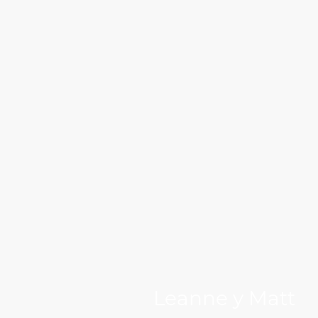
Leanne y Matt