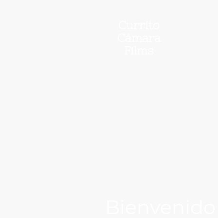
Currito
Cámara
Films
Bienvenido